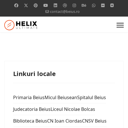
contact@beius.ro
Linkuri locale
Primaria Beius
Micul Beiusean
Spitalul Beius
Judecatoria Beius
Liceul Nicolae Bolcas
Biblioteca Beius
CN Ioan Ciordas
CNSV Beius